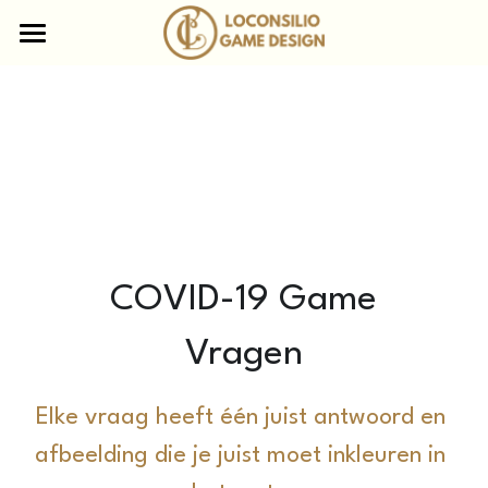
×
STORE CATEGORIEËN
Home
Escape Boxen
Aanbod
Online Escape Rooms
Waarom Loconsilio
Museum Mysteries
Table of secrets
Team
Escape Boxes
Nieuws
COVID-19 Game
Escape Gift
Contact
Vragen
Divequest
FAQ
Elke vraag heeft één juist antwoord en 
Bikescape Tours
afbeelding die je juist moet inkleuren in 
Mobile escape containers