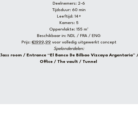
Deelnemers: 2-6
Tijdsduur: 60 min
Leeftijd: 14+
Kamers: 5
Oppervlakte: 155 m²
Beschikbaar in: NDL / FRA / ENG
Prijs: 
€1999,99
 voor volledig uitgewerkt concept
Spelonderdelen:
Class room / Entrance “El Banco De Bilbao Vizcaya Argentaria” /
Office / The vault / Tunnel 