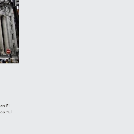
n El 
op “El 