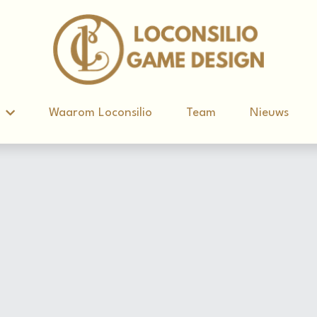
d
d
Waarom Loconsilio
Waarom Loconsilio
Team
Team
Nieuws
Nieuws