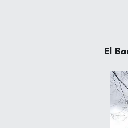
El Ba